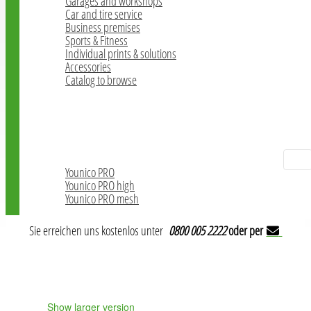
Garages and workshops
Car and tire service
Business premises
Sports & Fitness
Individual prints & solutions
Accessories
Catalog to browse
Floor marking tapes
ESD-Katalog
Office chairs
Younico PRO
Younico PRO high
Younico PRO mesh
Sie erreichen uns kostenlos unter
0800 005 2222
oder per
Show larger version