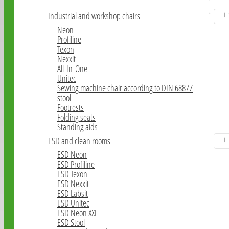
Industrial chairs
Industrial and workshop chairs
Neon
Profiline
Texon
Nexxit
All-In-One
Unitec
Sewing machine chair according to DIN 68877
stool
Footrests
Folding seats
Standing aids
ESD and clean rooms
ESD Neon
ESD Profiline
ESD Texon
ESD Nexxit
ESD Labsit
ESD Unitec
ESD Neon XXL
ESD Stool