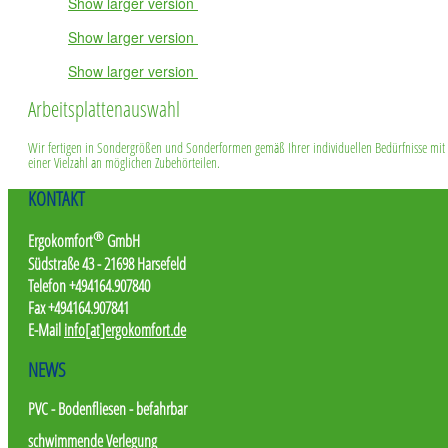
Show larger version
Show larger version
Show larger version
Arbeitsplattenauswahl
Wir fertigen in Sondergrößen und Sonderformen gemäß Ihrer individuellen Bedürfnisse mit
einer Vielzahl an möglichen Zubehörteilen.
KONTAKT
®
Ergokomfort
GmbH
Südstraße 43 - 21698 Harsefeld
Telefon +494164.907840
Fax +494164.907841
E-Mail
info[at]ergokomfort.de
NEWS
PVC - Bodenfliesen - befahrbar
schwimmende Verlegung