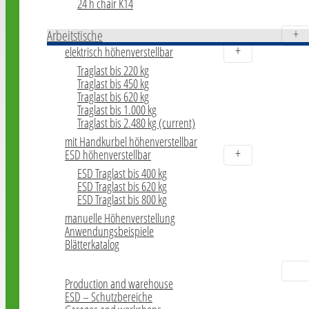
24 h chair K14
Arbeitstische
elektrisch höhenverstellbar
Traglast bis 220 kg
Traglast bis 450 kg
Traglast bis 620 kg
Traglast bis 1.000 kg
Traglast bis 2.480 kg
(current)
mit Handkurbel höhenverstellbar
ESD höhenverstellbar
ESD Traglast bis 400 kg
ESD Traglast bis 620 kg
ESD Traglast bis 800 kg
manuelle Höhenverstellung
Anwendungsbeispiele
Blätterkatalog
PVC - floor tiles
Production and warehouse
ESD – Schutzbereiche